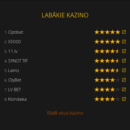
LABĀKIE KAZINO
Optibet
1.
X3000
2.
11.lv
3.
SYNOT TIP
4.
Laimz
5.
OlyBet
6.
LV BET
7.
Klondaika
8.
Rādīt visus kazino