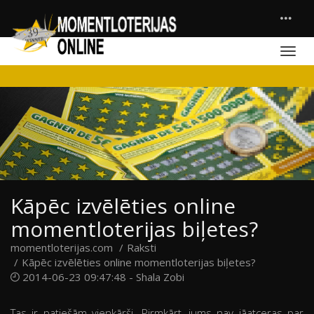
Kāpēc izvēlēties online
momentloterijas biļetes?
momentloterijas.com
Raksti
Kāpēc izvēlēties online momentloterijas biļetes?
2014-06-23 09:47:48 -
Shala Zobi
Tas ir patiešām vienkārši. Pirmkārt, jums nav jāatceras par