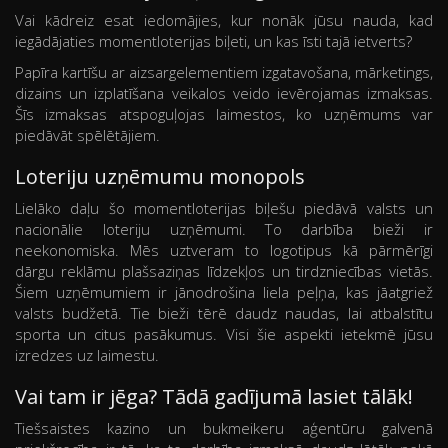
Vai kādreiz esat iedomājies, kur nonāk jūsu nauda, kad
iegādājaties momentloterijas biļeti, un kas īsti tajā ietverts?
Papīra kartīšu ar aizsargelementiem izgatavošana, mārketings,
dizains un izplatīšana veikalos veido ievērojamas izmaksas.
Šīs izmaksas atspoguļojas laimestos, ko uzņēmums var
piedāvāt spēlētājiem.
Loteriju uzņēmumu monopols
Lielāko daļu šo momentloterijas biļešu piedāvā valsts un
nacionālie loteriju uzņēmumi. To darbība bieži ir
neekonomiska. Mēs uztveram to logotipus kā pārmērīgi
dārgu reklāmu plašsaziņas līdzekļos un tirdzniecības vietās.
Šiem uzņēmumiem ir jānodrošina liela peļņa, kas jāatgriež
valsts budžetā. Tie bieži tērē daudz naudas, lai atbalstītu
sporta un citus pasākumus. Visi šie aspekti ietekmē jūsu
izredzes uz laimestu.
Vai tam ir jēga? Tādā gadījumā lasiet tālāk!
Tiešsaistes kazino un bukmeikeru aģentūru galvenā