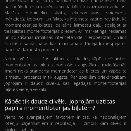
priekšrocība ir tā, ka to darbība izmaksā daudz lētāk nekā
nacionālo loteriju uzņēmumu darbība, kas izmanto veikalus.
Mazāks darbinieku skaits, ekonomiskais spiediens,
mērķtiecīgi izdevumi un fakts, ka interneta kazino nav jādrukā
momentloterijas biļetes, palielina laimestu daļu, spēlējot ar
tiešsaistes momentloterijas biļetēm. Arī mārketinga, reklāmas
un izplatīšanas izmaksas interneta vidē ir ierobežotas, un līdz
šim tās ir samazinātas līdz minimumam. Tādējādi ir iespējams
palielināt laimestu procentu.
Ņemot vērā visus šos faktorus, ir skaidrs, kāpēc tiešsaistes
momentloterijas biļetes nodrošina augstāku atmaksāšanās
līmeni nekā standarta momentloterijas biļetes un kāpēc to
laimestu procents ir tik augsts. Par spīti šīm priekšrocībām,
joprojām ir daudz cilvēku, kas iegādājas momentloterijas
biļetes vietējā veikalā.
Kāpēc tik daudz cilvēku joprojām uzticas
papīra momentloterijas biļetēm?
Viens no svarīgākajiem faktoriem ir tas, ka nacionālajiem
loteriju uzņēmumiem ir reputācija — zīmols, kam cilvēki ir
lojāli un uzticas.