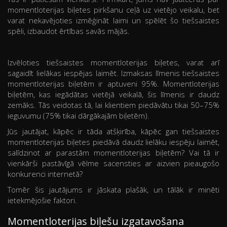
momentloterijas biļetes pirkšanu ceļā uz vietējo veikalu, bet
varat nekavējoties izmēģināt laimi un spēlēt šo tiešsaistes
spēli, izbaudot ērtības savās mājās.
Izvēloties tiešsaistes momentloterijas biļetes, varat arī
sagaidīt lielākas iespējas laimēt. Izmaksas līmenis tiešsaistes
momentloterijas biļetēm ir aptuveni 95%. Momentloterijas
biļetēm, kas iegādātas vietējā veikalā, šis līmenis ir daudz
zemāks. Tās veidotas tā, lai klientiem piedāvātu tikai 50–75%
ieguvumu (75% tikai dārgākajām biļetēm).
Jūs jautājat, kāpēc ir tāda atšķirība, kāpēc gan tiešsaistes
momentloterijas biļetes piedāvā daudz lielāku iespēju laimēt,
salīdzinot ar parastām momentloterijas biļetēm? Vai tā ir
vienkārši pastāvīgā vēlme sacensties ar aizvien pieaugošo
konkurenci internetā?
Tomēr šis jautājums ir jāskata plašāk, un tālāk ir minēti
ietekmējošie faktori.
Momentloterijas biļešu izgatavošana