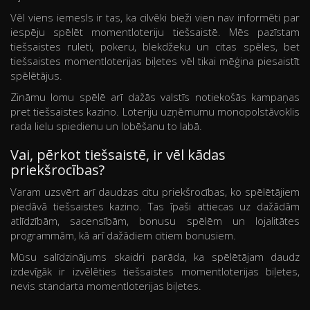
Vēl viens iemesls ir tas, ka cilvēki bieži vien nav informēti par
iespēju spēlēt momentloteriju tiešsaistē. Mēs pazīstam
tiešsaistes ruleti, pokeru, blekdžeku un citas spēles, bet
tiešsaistes momentloterijas biļetes vēl tikai mēģina piesaistīt
spēlētājus.
Zināmu lomu spēlē arī dažās valstīs notiekošās kampaņas
pret tiešsaistes kazino. Loteriju uzņēmumu monopolstāvoklis
rada lielu spiedienu un lobēšanu to labā.
Vai, pērkot tiešsaistē, ir vēl kādas
priekšrocības?
Varam uzsvērt arī daudzas citu priekšrocības, ko spēlētājiem
piedāvā tiešsaistes kazino. Tas īpaši attiecas uz dažādām
atlīdzībām, sacensībām, bonusu spēlēm un lojalitātes
programmām, kā arī dažādiem citiem bonusiem.
Mūsu salīdzinājums skaidri parāda, ka spēlētājam daudz
izdevīgāk ir izvēlēties tiešsaistes momentloterijas biļetes,
nevis standarta momentloterijas biļetes.