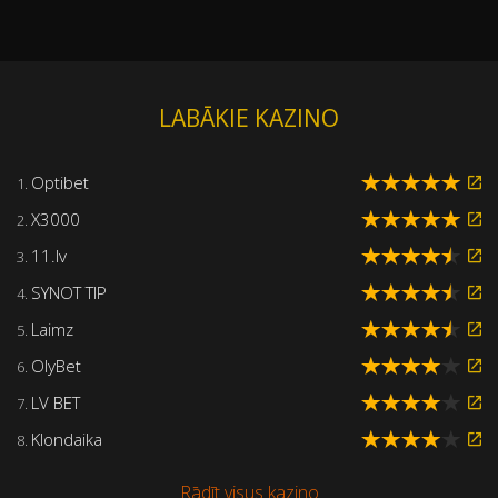
LABĀKIE KAZINO
Optibet
1.
X3000
2.
11.lv
3.
SYNOT TIP
4.
Laimz
5.
OlyBet
6.
LV BET
7.
Klondaika
8.
Rādīt visus kazino