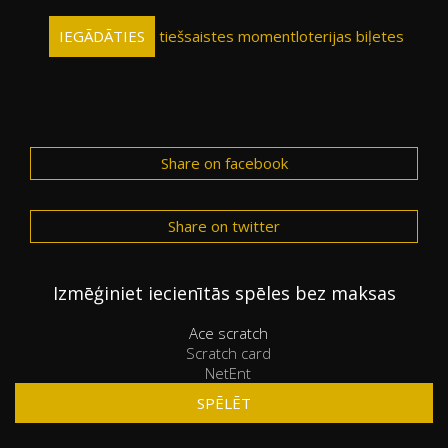
IEGĀDĀTIES
tiešsaistes momentloterijas biļetes
Share on facebook
Share on twitter
Izmēģiniet iecienītās spēles bez maksas
Ace scratch
Scratch card
NetEnt
SPĒLĒT